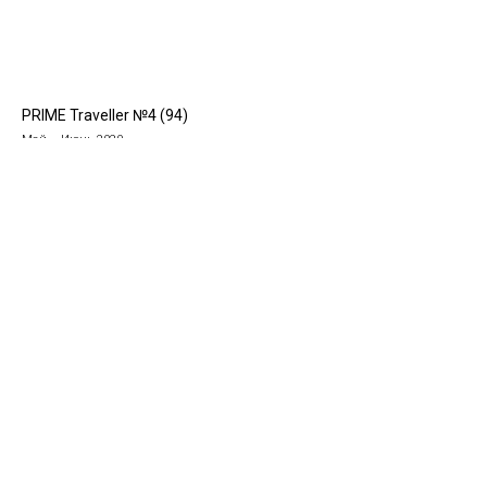
PRIME Traveller №4 (94)
Май – Июнь 2020
Уникальные идеи для путешествий,
рекомендации авторов Prime Traveller,
море вдохновения и самые актуальные
новости в мире travel и lifestyle у нас в
Instagram.
Подписывайтесь!