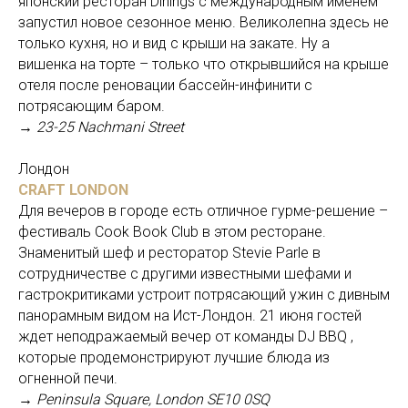
японский ресторан Dinings с международным именем
запустил новое сезонное меню. Великолепна здесь не
только кухня, но и вид с крыши на закате. Ну а
вишенка на торте – только что открывшийся на крыше
отеля после реновации бассейн-инфинити с
потрясающим баром.
→ 23-25 Nachmani Street
Лондон
CRAFT LONDON
Для вечеров в городе есть отличное гурме-решение –
фестиваль Cook Book Club в этом ресторане.
Знаменитый шеф и ресторатор Stevie Parle в
сотрудничестве с другими известными шефами и
гастрокритиками устроит потрясающий ужин с дивным
панорамным видом на Ист-Лондон. 21 июня гостей
ждет неподражаемый вечер от команды DJ BBQ ,
которые продемонстрируют лучшие блюда из
огненной печи.
→ Peninsula Square, London SE10 0SQ