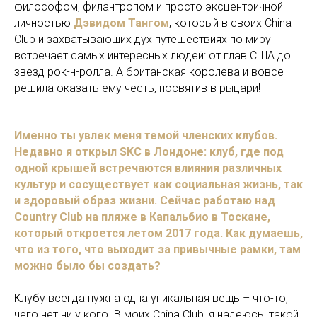
философом, филантропом и просто эксцентричной
личностью
Дэвидом Тангом
, который в своих China
Club и захватывающих дух путешествиях по миру
встречает самых интересных людей: от глав США до
звезд рок-н-ролла. А британская королева и вовсе
решила оказать ему честь, посвятив в рыцари!
Именно ты увлек меня темой членских клубов.
Недавно я открыл SKC в Лондоне: клуб, где под
одной крышей встречаются влияния различных
культур и сосуществует как социальная жизнь, так
и здоровый образ жизни. Сейчас работаю над
Country Club на пляже в Капальбио в Тоскане,
который откроется летом 2017 года. Как думаешь,
что из того, что выходит за привычные рамки, там
можно было бы создать?
Клубу всегда нужна одна уникальная вещь – что-то,
чего нет ни у кого. В моих China Club, я надеюсь, такой