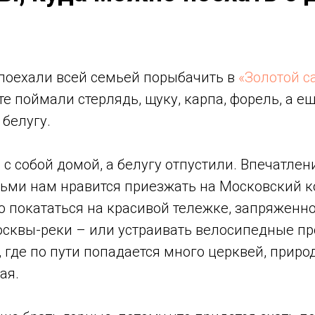
поехали всей семьей порыбачить в
«Золотой с
те поймали стерлядь, щуку, карпа, форель, а ещ
белугу.
с собой домой, а белугу отпустили. Впечатлен
етьми нам нравится приезжать на Московский 
о покататься на красивой тележке, запряженн
осквы-реки – или устраивать велосипедные пр
 где по пути попадается много церквей, приро
ая.