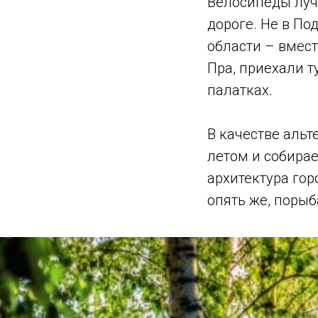
Велосипеды лучш
дороге. Не в По
области – вмес
Пра, приехали т
палатках.
В качестве аль
летом и собирае
архитектура гор
опять же, порыб