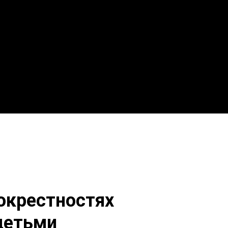
 окрестностях
детьми