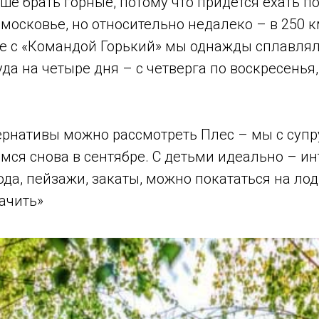
е брать горные, потому что придется ехать по
дмосковье, но относительно недалеко – в 250 к
те с «Командой Горький» мы однажды сплавлял
уда на четыре дня – с четверга по воскресенья
тернативы можно рассмотреть Плес – мы с супр
мся снова в сентябре. С детьми идеально – и
ода, пейзажи, закаты, можно покататься на лод
ачить»