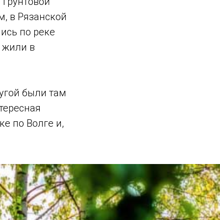
 грунтовой
м, в Рязанской
ись по реке
, жили в
угой были там
нтересная
ке по Волге и,