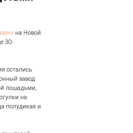
азан»
на Новой
е 30-
ия остались
конный завод
ой лошадьми,
огулки на
да полудикая и