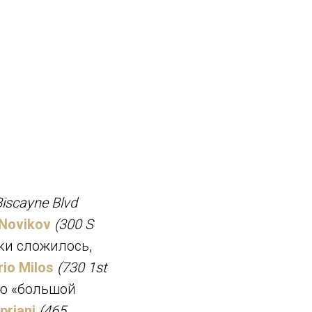
Biscayne Blvd
Novikov
(300 S
ки сложилось,
rio Milos
(730 1st
аю «большой
priani
(465