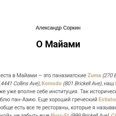
Александр Соркин
О Майами
ста в Майами — это паназиатские
Zuma
(270 
(
4441 Collins Ave)
,
Komodo
(801 Brickell Ave)
, наш
же уже вполне себе институция. Так историчес
юблю пан-Азию. Еще хороший греческий
Estiato
ообще есть все те рестораны, которые я назыв
кой»: не забыть еще
Nusr-Et
(999 Brickell Ave)
,
Ci