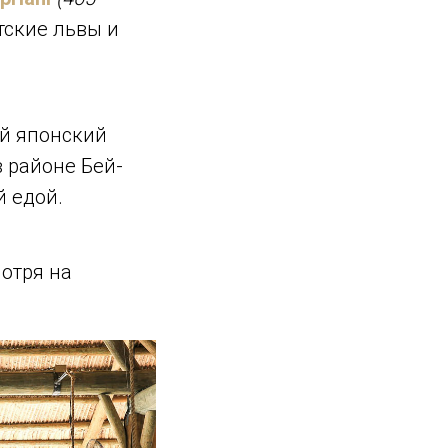
тские львы и
ый японский
 районе Бей-
й едой.
мотря на