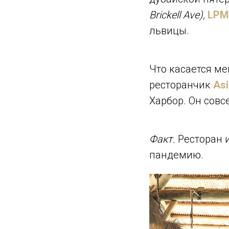
Brickell Ave),
LPM
львицы.
Что касается м
ресторанчик
Asi
Харбор. Он совс
Факт.
Ресторан 
пандемию.