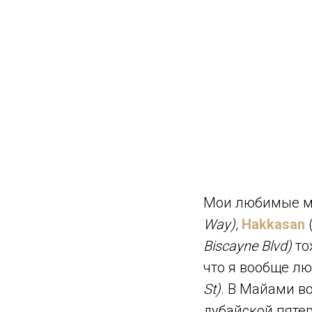
Мои любимые ме
Way)
,
Hakkasan
Biscayne Blvd)
то
что я вообще л
St)
. В Майами в
дубайской пятер