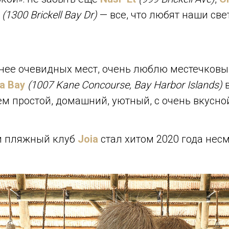
(1300 Brickell Bay Dr)
— все, что любят наши све
енее очевидных мест, очень люблю местечков
a Bay
(1007 Kane Concourse, Bay Harbor Islands)
в
ем простой, домашний, уютный, с очень вкусно
и пляжный клуб
Joia
стал хитом 2020 года нес